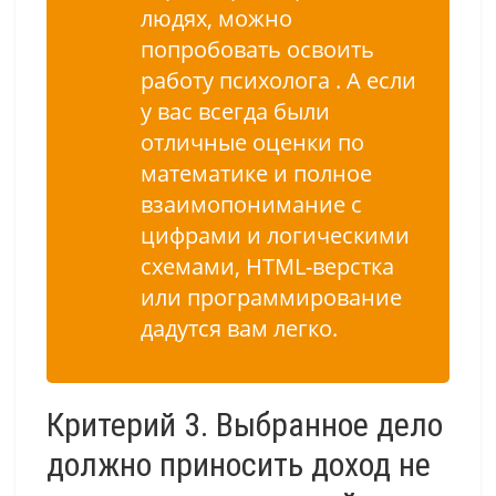
людях, можно
попробовать освоить
работу
психолога
. А если
у вас всегда были
отличные оценки по
математике и полное
взаимопонимание с
цифрами и логическими
схемами, HTML-верстка
или программирование
дадутся вам легко.
Критерий 3. Выбранное дело
должно приносить доход не