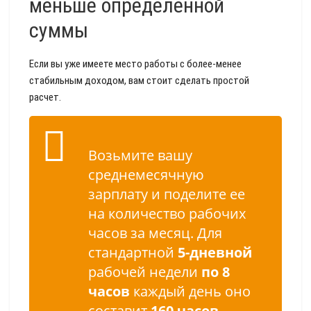
меньше определенной
суммы
Если вы уже имеете место работы с более-менее
стабильным доходом, вам стоит сделать простой
расчет.
Возьмите вашу
среднемесячную
зарплату и поделите ее
на количество рабочих
часов за месяц. Для
стандартной
5-дневной
рабочей недели
по 8
часов
каждый день оно
составит
160 часов
.