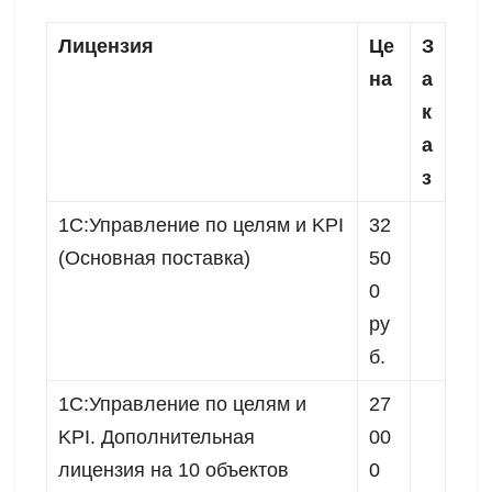
Лицензия
Це
З
на
а
к
а
з
1С:Управление по целям и KPI
32
(Основная поставка)
50
0
ру
б.
1C:Управление по целям и
27
KPI. Дополнительная
00
лицензия на 10 объектов
0