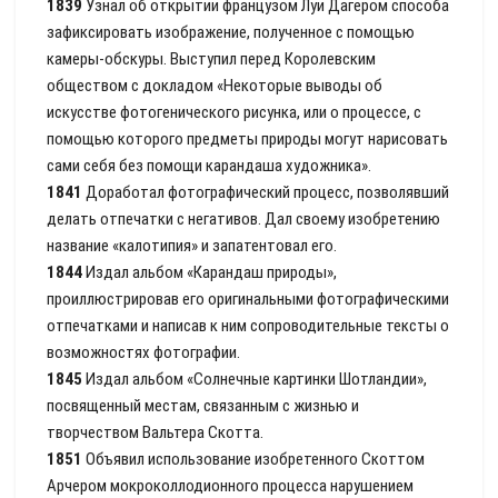
1839
Узнал об открытии французом Луи Дагером способа
зафиксировать изображение, полученное с помощью
камеры-обскуры. Выступил перед Королевским
обществом с докладом «Некоторые выводы об
искусстве фотогенического рисунка, или о процессе, с
помощью которого предметы природы могут нарисовать
сами себя без помощи карандаша художника».
1841
Доработал фотографический процесс, позволявший
делать отпечатки с негативов. Дал своему изобретению
название «калотипия» и запатентовал его.
1844
Издал альбом «Карандаш природы»,
проиллюстрировав его оригинальными фотографическими
отпечатками и написав к ним сопроводительные тексты о
возможностях фотографии.
1845
Издал альбом «Солнечные картинки Шотландии»,
посвященный местам, связанным с жизнью и
творчеством Вальтера Скотта.
1851
Объявил использование изобретенного Скоттом
Арчером мокроколлодионного процесса нарушением