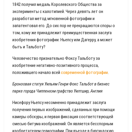
1842 получил медаль Королевского Общества за
эксперименты с калотипией. Через девять лет он
разработал метод мгновенной фотографии и
запатентовал его. До сих пор не прекращаются споры о
том, кому же принадлежит преимущественная заслуга
изобретения фотографии: Ньепсу или Дагерру, а может
быть и Тальботу?
Человечество признательно Фоксу Тальботу за
изобретение негативно-позитивного процесса,
положившего начало всей
современной фотографии
.
Бронзовая статуя Уильям Генри Фокс Тальбот в бизнес
парке города Чиппенхэм графство Уилтшир, Англия
Нисефору Ньепсу несомненно принадлежит заслуга
получения первых изображений, сделанных при помощи
камеры обскуры, и первая фиксация соответствующей
смесью битума изображений. Он является бесспорным
изобретателем гелиографии. При въезде в бургундскую