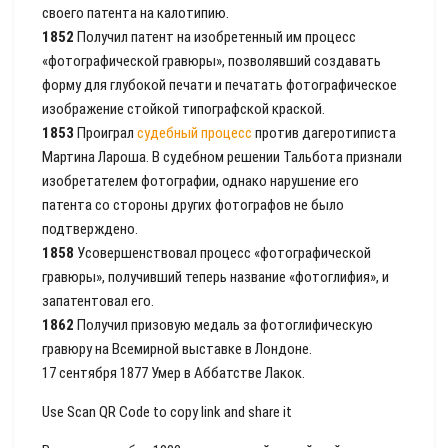
своего патента на калотипию.
1852
Получил патент на изобретенный им процесс
«фотографической гравюры», позволявший создавать
форму для глубокой печати и печатать фотографическое
изображение стойкой типографской краской.
1853
Проиграл
судебный процесс
против дагеротиписта
Мартина Лароша. В судебном решении Тальбота признали
изобретателем фотографии, однако нарушение его
патента со стороны других фотографов не было
подтверждено.
1858
Усовершенствовал процесс «фотографической
гравюры», получивший теперь название «фотоглифия», и
запатентовал его.
1862
Получил призовую медаль за фотоглифическую
гравюру на Всемирной выставке в Лондоне.
17 сентября 1877 Умер в Аббатстве Лакок.
Use Scan QR Code to copy link and share it