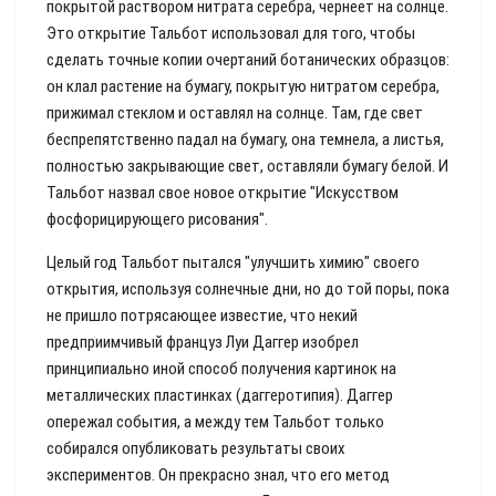
покрытой раствором нитрата серебра, чернеет на солнце.
Это открытие Тальбот использовал для того, чтобы
сделать точные копии очертаний ботанических образцов:
он клал растение на бумагу, покрытую нитратом серебра,
прижимал стеклом и оставлял на солнце. Там, где свет
беспрепятственно падал на бумагу, она темнела, а листья,
полностью закрывающие свет, оставляли бумагу белой. И
Тальбот назвал свое новое открытие "Искусством
фосфорицирующего рисования".
Целый год Тальбот пытался "улучшить химию" своего
открытия, используя солнечные дни, но до той поры, пока
не пришло потрясающее известие, что некий
предприимчивый француз Луи Даггер изобрел
принципиально иной способ получения картинок на
металлических пластинках (даггеротипия). Даггер
опережал события, а между тем Тальбот только
собирался опубликовать результаты своих
экспериментов. Он прекрасно знал, что его метод