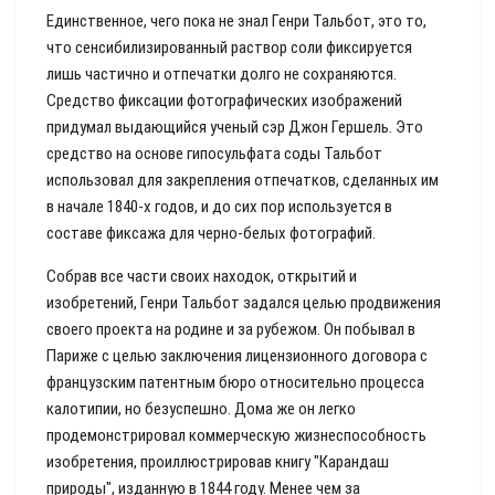
Единственное, чего пока не знал Генри Тальбот, это то,
что сенсибилизированный раствор соли фиксируется
лишь частично и отпечатки долго не сохраняются.
Средство фиксации фотографических изображений
придумал выдающийся ученый сэр Джон Гершель. Это
средство на основе гипосульфата соды Тальбот
использовал для закрепления отпечатков, сделанных им
в начале 1840-х годов, и до сих пор используется в
составе фиксажа для черно-белых фотографий.
Собрав все части своих находок, открытий и
изобретений, Генри Тальбот задался целью продвижения
своего проекта на родине и за рубежом. Он побывал в
Париже с целью заключения лицензионного договора с
французским патентным бюро относительно процесса
калотипии, но безуспешно. Дома же он легко
продемонстрировал коммерческую жизнеспособность
изобретения, проиллюстрировав книгу "Карандаш
природы", изданную в 1844 году. Менее чем за