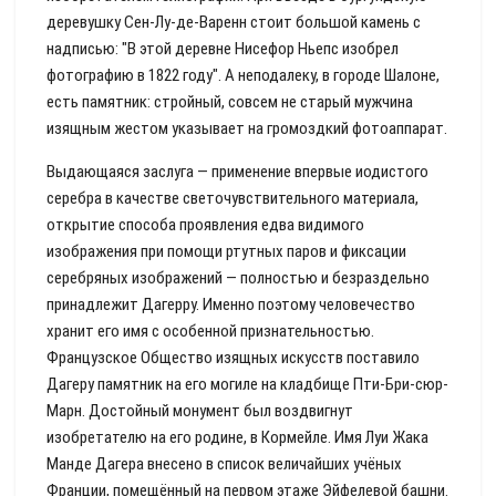
деревушку Сен-Лу-де-Варенн стоит большой камень с
надписью: "В этой деревне Нисефор Ньепс изобрел
фотографию в 1822 году". А неподалеку, в городе Шалоне,
есть памятник: стройный, совсем не старый мужчина
изящным жестом указывает на громоздкий фотоаппарат.
Выдающаяся заслуга — применение впервые иодистого
серебра в качестве светочувствительного материала,
открытие способа проявления едва видимого
изображения при помощи ртутных паров и фиксации
серебряных изображений — полностью и безраздельно
принадлежит Дагерру. Именно поэтому человечество
хранит его имя с особенной признательностью.
Французское Общество изящных искусств поставило
Дагеру памятник на его могиле на кладбище Пти-Бри-сюр-
Марн. Достойный монумент был воздвигнут
изобретателю на его родине, в Кормейле. Имя Луи Жака
Манде Дагера внесено в список величайших учёных
Франции, помещённый на первом этаже Эйфелевой башни.