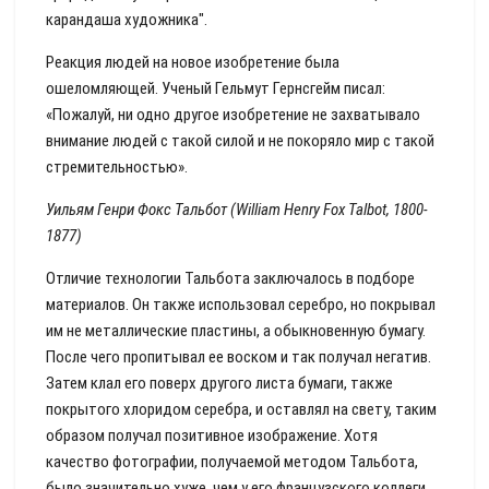
карандаша художника".
Реакция людей на новое изобретение была
ошеломляющей. Ученый Гельмут Гернсгейм писал:
«Пожалуй, ни одно другое изобретение не захватывало
внимание людей с такой силой и не покоряло мир с такой
стремительностью».
Уильям Генри Фокс Тальбот (William Henry Fox Talbot, 1800-
1877)
Отличие технологии Тальбота заключалось в подборе
материалов. Он также использовал серебро, но покрывал
им не металлические пластины, а обыкновенную бумагу.
После чего пропитывал ее воском и так получал негатив.
Затем клал его поверх другого листа бумаги, также
покрытого хлоридом серебра, и оставлял на свету, таким
образом получал позитивное изображение. Хотя
качество фотографии, получаемой методом Тальбота,
было значительно хуже, чем у его французского коллеги,