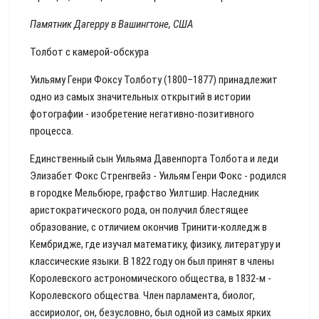
Памятник Дагерру в Вашингтоне, США
Толбот с камерой-обскура
Уильяму Генри Фоксу Толботу (1800–1877) принадлежит
одно из самых значительных открытий в истории
фотографии - изобретение негативно-позитивного
процесса.
Единственный сын Уильяма Давенпорта Толбота и леди
Элизабет Фокс Стренгвейз - Уильям Генри Фокс - родился
в городке Мельбюре, графство Уилтшир. Наследник
аристократического рода, он получил блестящее
образование, с отличием окончив Тринити-колледж в
Кембридже, где изучал математику, физику, литературу и
классические языки. В 1822 году он был принят в члены
Королевского астрономического общества, в 1832-м -
Королевского общества. Член парламента, биолог,
ассириолог, он, безусловно, был одной из самых ярких