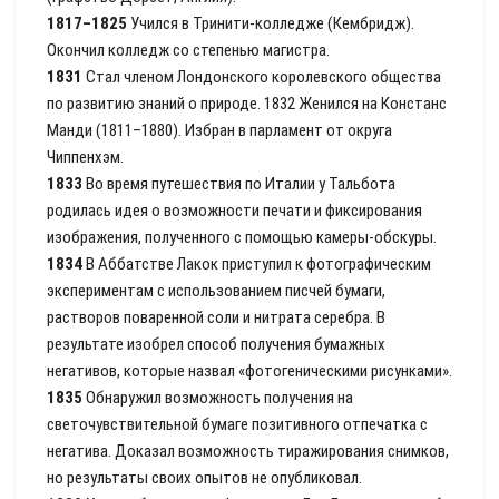
1817–1825
Учился в Тринити-колледже (Кембридж).
Окончил колледж со степенью магистра.
1831
Стал членом Лондонского королевского общества
по развитию знаний о природе. 1832 Женился на Констанс
Манди (1811–1880). Избран в парламент от округа
Чиппенхэм.
1833
Во время путешествия по Италии у Тальбота
родилась идея о возможности печати и фиксирования
изображения, полученного с помощью камеры-обскуры.
1834
В Аббатстве Лакок приступил к фотографическим
экспериментам с использованием писчей бумаги,
растворов поваренной соли и нитрата серебра. В
результате изобрел способ получения бумажных
негативов, которые назвал «фотогеническими рисунками».
1835
Обнаружил возможность получения на
светочувствительной бумаге позитивного отпечатка с
негатива. Доказал возможность тиражирования снимков,
но результаты своих опытов не опубликовал.