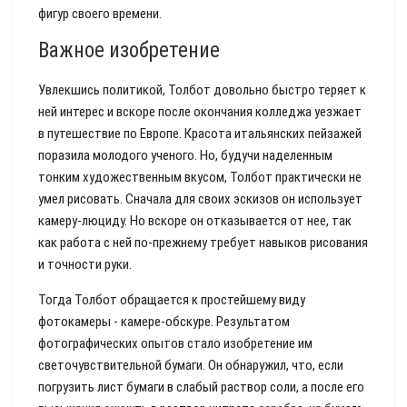
фигур своего времени.
Важное изобретение
Увлекшись политикой, Толбот довольно быстро теряет к
ней интерес и вскоре после окончания колледжа уезжает
в путешествие по Европе. Красота итальянских пейзажей
поразила молодого ученого. Но, будучи наделенным
тонким художественным вкусом, Толбот практически не
умел рисовать. Сначала для своих эскизов он использует
камеру-люциду. Но вскоре он отказывается от нее, так
как работа с ней по-прежнему требует навыков рисования
и точности руки.
Тогда Толбот обращается к простейшему виду
фотокамеры - камере-обскуре. Результатом
фотографических опытов стало изобретение им
светочувствительной бумаги. Он обнаружил, что, если
погрузить лист бумаги в слабый раствор соли, а после его