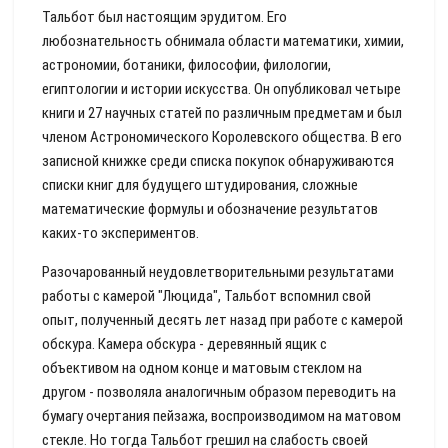
Тальбот был настоящим эрудитом. Его
любознательность обнимала области математики, химии,
астрономии, ботаники, философии, филологии,
египтологии и истории искусства. Он опубликовал четыре
книги и 27 научных статей по различным предметам и был
членом Астрономического Королевского общества. В его
записной книжке среди списка покупок обнаруживаются
списки книг для будущего штудирования, сложные
математические формулы и обозначение результатов
каких-то экспериментов.
Разочарованный неудовлетворительными результатами
работы с камерой "Люцида", Тальбот вспомнил свой
опыт, полученный десять лет назад при работе с камерой
обскура. Камера обскура - деревянный ящик с
объективом на одном конце и матовым стеклом на
другом - позволяла аналогичным образом переводить на
бумагу очертания пейзажа, воспроизводимом на матовом
стекле. Но тогда Тальбот грешил на слабость своей