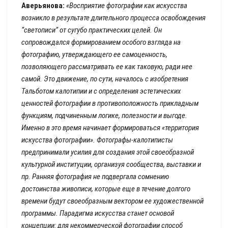
Аверьянова:
«Восприятие фотографии как искусства
возникло в результате длительного процесса освобождения
“светописи” от сугубо практических целей. Он
сопровождался формированием особого взгляда на
фотографию, утверждающего ее самоценность,
позволяющего рассматривать ее как таковую, ради нее
самой. Это движение, по сути, началось с изобретения
Тальботом калотипии и с определения эстетических
ценностей фотографии в противоположность прикладным
функциям, подчиненным логике, полезности и выгоде.
Именно в это время начинает формироваться «территория
искусства фотографии». Фотографы-калотиписты
предпринимали усилия для создания этой своеобразной
культурной институции, организуя сообщества, выставки и
пр. Ранняя фотография не подвергала сомнению
достоинства живописи, которые еще в течение долгого
времени будут своеобразным вектором ее художественной
программы. Парадигма искусства станет основой
концепции: для некоммерческой фотографии способ