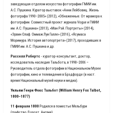
заведующая отделом искусства фотографии ГМИИ им.
А.С. Пушкина. Куратор выставок «Анни Лейбовиц. Жизнь
фотографа 1990–2005» (2012), «Обнаженные. От мрамора к
фотографии. Совместный проект журнала Vogue и ГМИИ
им. А.С. Пушкина» (2013), «Ман Рэй. Портреты» (2014),
«Эрвин Олаф. Оммаж Луи Галле» (2016), «Ясумаса
Моримура. История автопортрета» (2017), проходивших в
ГМИИ им. А.С. Пушкина и др.
Расселл Робертс
- куратор-консультант, доктор,
исследователь наследия Тальбота, в 1998–2006 –
Руководитель отдела фотографии в Национальном Музее
фотографии, кино и телевидения в Брэдфорде (в наст.
время Национальный музей науки и медиа).
Уильям Генри Фокс Тальбот (William Henry Fox Talbot,
1800–1877)
11 февраля 1800
Родился в поместье Мельбури
(графство Дорсет, Англия).