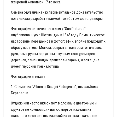
жанровой живописи 17-го века.
Семена одуванчика - кспериментальное доказательство
потенциала разрабатываемой Тальботом фотогравюры.
Фотография включенная в книгу "Sun Pictures",
опубликованную в Шотландии в 1845 году. Романтическое
настроение, переданное в фотографии, вполне подходит к
образу писателя. Могила, сокрытая навесом готических
руин, сами руины окружены ажурным контуром крон
деревьев, заменяющих трансепты здания, и вся сцена
имеет глубокий тон калотипа.
Фотографии в тексте.
1. Снимок из "Album di Disegni Fotogenici", или альбома
Бертолони.
Художники часто включают в сложные цветочные и
фруктовые композиции натюрмортов изделия из
граненого хрусталя или изделий из стекла в качестве