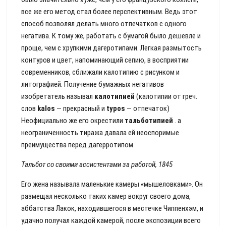
все же его метод стал более перспективным. Ведь этот
способ позволял делать много отпечатков с одного
негатива. К тому же, работать с бумагой было дешевле и
проще, чем с хрупкими дагеротипами. Легкая размытость
контуров и цвет, напоминающий сепию, в восприятии
современников, сближали калотипию с рисунком и
литографией. Получение бумажных негативов
изобретатель называл
калотипией
(калотипии от греч.
слов
kalos
— прекрасный и
typos
— отпечаток)
Неофициально же его окрестили
тальботипией
. а
неограниченность тиража давала ей неоспоримые
преимущества перед дагерротипом.
Тальбот со своими ассистентами за работой, 1845
Его жена называла маленькие камеры «мышеловками». Он
размещал несколько таких камер вокруг своего дома,
аббатства Лакок, находившегося в местечке Чиппенхэм, и
удачно получал каждой камерой, после экспозиции всего