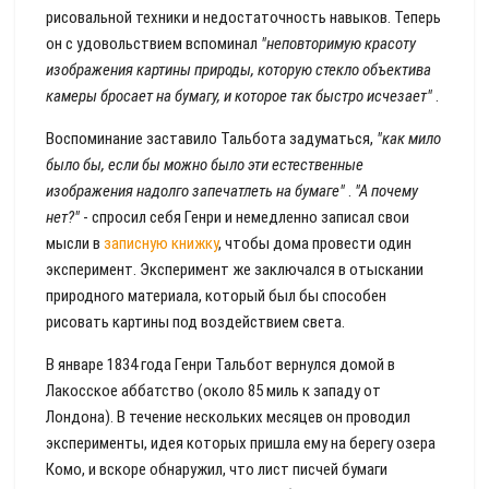
рисовальной техники и недостаточность навыков. Теперь
он с удовольствием вспоминал
"неповторимую красоту
изображения картины природы, которую стекло объектива
камеры бросает на бумагу, и которое так быстро исчезает"
.
Воспоминание заставило Тальбота задуматься,
"как мило
было бы, если бы можно было эти естественные
изображения надолго запечатлеть на бумаге"
.
"А почему
нет?"
- спросил себя Генри и немедленно записал свои
мысли в
записную книжку
, чтобы дома провести один
эксперимент. Эксперимент же заключался в отыскании
природного материала, который был бы способен
рисовать картины под воздействием света.
В январе 1834 года Генри Тальбот вернулся домой в
Лакосское аббатство (около 85 миль к западу от
Лондона). В течение нескольких месяцев он проводил
эксперименты, идея которых пришла ему на берегу озера
Комо, и вскоре обнаружил, что лист писчей бумаги