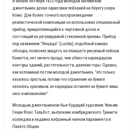
В начале октября 1833 года молодой английский
джентльмен делал зарисовки пейзажей на берегу озера
Комо. Для более точного воспроизведения
реалистической композиции он использовал специальный
прибор, прикрепляющийся к чертежной доске и
состоящий из регулируемой стеклянной призмы. Прибор
под названием "Люцида" (Lucida), подобный камере
обскура, позволял увидеть на планшете рисуемый пейзаж.
Кажется, нет ничего проще, чем обвести карандашом
контуры зданий, растительности, далекие горы. Однако,
как вспоминал потом молодой джентльмен,
"это только
казалось простым, потому что отражение на бумаге
казалось красивым, но карандаш оставлял на бумаге лишь
хаос и меланхолию"
.
Молодым джентльменом был будущий художник Уильям
Генри Фокс Тальбот, выпускник кембриджского Тринити
колледжа и недавно избранный членом парламента в
Палате Общин.