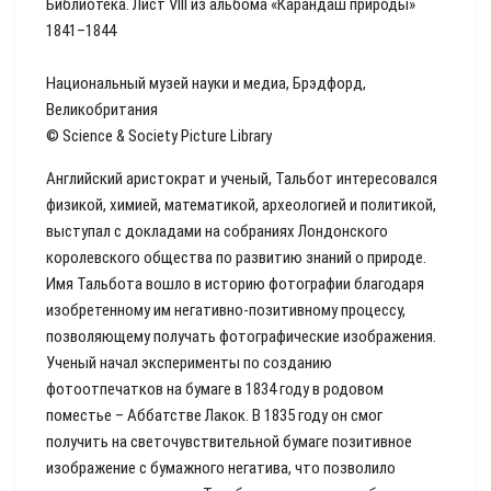
Библиотека. Лист VIII из альбома «Карандаш природы»
1841–1844
Национальный музей науки и медиа, Брэдфорд,
Великобритания
© Science & Society Picture Library
Английский аристократ и ученый, Тальбот интересовался
физикой, химией, математикой, археологией и политикой,
выступал с докладами на собраниях Лондонского
королевского общества по развитию знаний о природе.
Имя Тальбота вошло в историю фотографии благодаря
изобретенному им негативно-позитивному процессу,
позволяющему получать фотографические изображения.
Ученый начал эксперименты по созданию
фотоотпечатков на бумаге в 1834 году в родовом
поместье – Аббатстве Лакок. В 1835 году он смог
получить на светочувствительной бумаге позитивное
изображение с бумажного негатива, что позволило