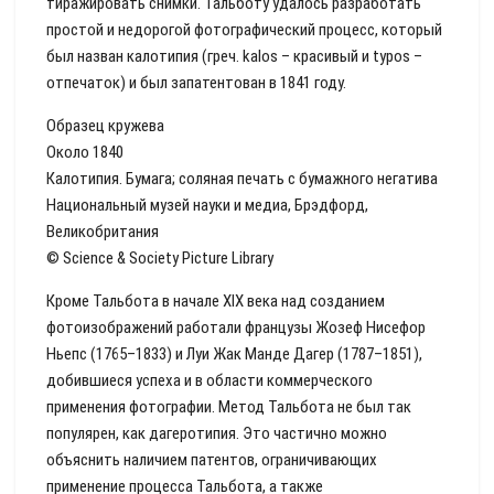
тиражировать снимки. Тальботу удалось разработать
простой и недорогой фотографический процесс, который
был назван калотипия (греч. kalos – красивый и typos –
отпечаток) и был запатентован в 1841 году.
Образец кружева
Около 1840
Калотипия. Бумага; соляная печать с бумажного негатива
Национальный музей науки и медиа, Брэдфорд,
Великобритания
© Science & Society Picture Library
Кроме Тальбота в начале XIX века над созданием
фотоизображений работали французы Жозеф Нисефор
Ньепс (1765–1833) и Луи Жак Манде Дагер (1787–1851),
добившиеся успеха и в области коммерческого
применения фотографии. Метод Тальбота не был так
популярен, как дагеротипия. Это частично можно
объяснить наличием патентов, ограничивающих
применение процесса Тальбота, а также