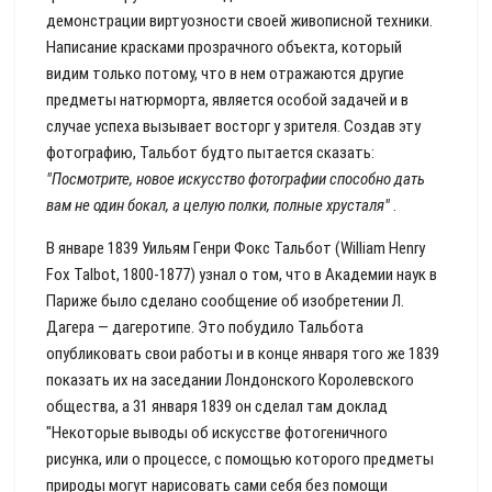
демонстрации виртуозности своей живописной техники.
Написание красками прозрачного объекта, который
видим только потому, что в нем отражаются другие
предметы натюрморта, является особой задачей и в
случае успеха вызывает восторг у зрителя. Создав эту
фотографию, Тальбот будто пытается сказать:
"Посмотрите, новое искусство фотографии способно дать
вам не один бокал, а целую полки, полные хрусталя"
.
В январе 1839 Уильям Генри Фокс Тальбот (William Henry
Fox Talbot, 1800-1877) узнал о том, что в Академии наук в
Париже было сделано сообщение об изобретении Л.
Дагера — дагеротипе. Это побудило Тальбота
опубликовать свои работы и в конце января того же 1839
показать их на заседании Лондонского Королевского
общества, а 31 января 1839 он сделал там доклад
"Некоторые выводы об искусстве фотогеничного
рисунка, или о процессе, с помощью которого предметы
природы могут нарисовать сами себя без помощи