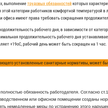
ях, выполнение
трудовых обязанностей
которых характери
 этой категории работников комфортной температурой в л
ики офиса имеют права требовать сокращения продолжител
продолжительность рабочего дня, в зависимости от катег
симальная продолжительность рабочего дня устанавливаетс
яет +19оС, рабочий день может быть сокращен на 1 час. 
ающего установленные санитарные нормативы, может быть
полностью обязанность работодателя. Согласно ст.
роизводственном или офисном помещении созданы но
ять немедленные меры по устранению этого наруше