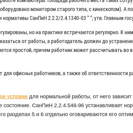
работе компьютеры. Площадь рабочего места таких сотруд
оборудовано монитором старого типа, с кинескопом). А 
нормативы СанПиН 2.2.2/2.4.1340-03 " "; утв. Главным го
лированы, но на практике встречаются регулярно. К ним 
тказаться от работы, а работодатель должен до устранен
ется простой, причем работник может рассчитывать во вр
т для офисных работников, а также об ответственности р
ое условие
для нормальной работы, от него зависит 
е состояние. СанПиН 2.2.4.548-96 устанавливает 
го разделах 5 и 6 отдельно оговариваются его опти
.