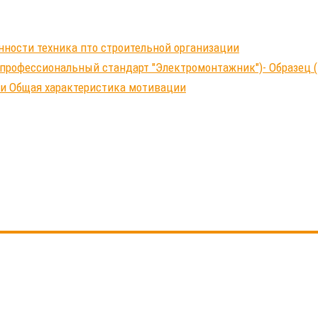
нности техника пто строительной организации
профессиональный стандарт "Электромонтажник")- Образец (
ки Общая характеристика мотивации