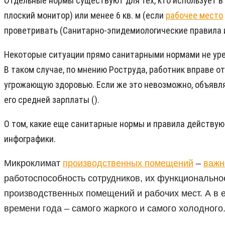
Отдельные нормы существуют для тех, кто использует в 
плоский монитор) или менее 6 кв. м (если
рабочее место
проветривать (Санитарно-эпидемиологические правила и 
Некоторые ситуации прямо санитарными нормами не урегу
В таком случае, по мнению Роструда, работник вправе о
угрожающую здоровью. Если же это невозможно, объявля
его средней зарплаты ().
О том, какие еще санитарные нормы и правила действую
инфографики.
Микроклимат
производственных помещений
–
важн
работоспособность сотрудников, их функционально
производственных помещений и рабочих мест. А в е
времени года – самого жаркого и самого холодного