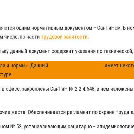
яются одним нормативным документом – СанПиНом. В нем
м числе, по части
трудовой занятости
.
ьку данный документ содержит указания по технической,
ла и нормы». Данный
нормативный документ
имеет некото
туре.
в офисе, закреплены СанПиН № 2.2.4.548, в нем изложены
чие места. Обеспечивается регламент по охране труда д
ом № 52, устанавливающим санитарно – эпидемиологиче