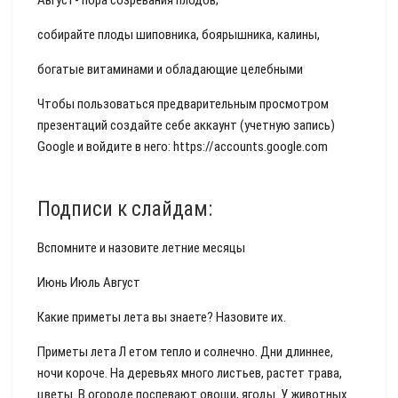
Август- пора созревания плодов;
собирайте плоды шиповника, боярышника, калины,
богатые витаминами и обладающие целебными
Чтобы пользоваться предварительным просмотром
презентаций создайте себе аккаунт (учетную запись)
Google и войдите в него: https://accounts.google.com
Подписи к слайдам:
Вспомните и назовите летние месяцы
Июнь Июль Август
Какие приметы лета вы знаете? Назовите их.
Приметы лета Л етом тепло и солнечно. Дни длиннее,
ночи короче. На деревьях много листьев, растет трава,
цветы. В огороде поспевают овощи, ягоды. У животных