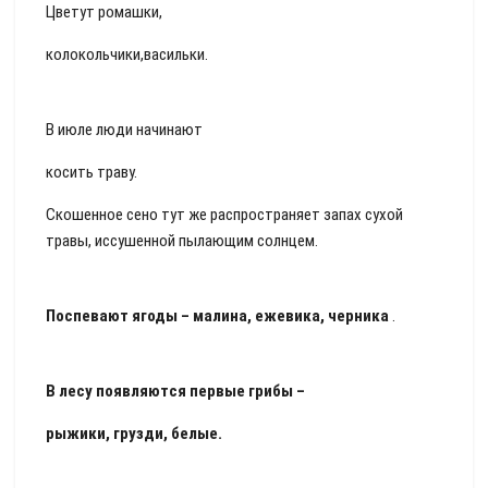
Цветут ромашки,
колокольчики,васильки.
В июле люди начинают
косить траву.
Скошенное сено тут же распространяет запах сухой
травы, иссушенной пылающим солнцем.
Поспевают ягоды –
малина,
ежевика,
черника
.
В лесу появляются первые грибы –
рыжики, грузди, белые.