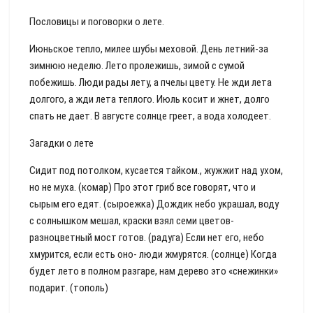
Пословицы и поговорки о лете.
Июньское тепло, милее шубы меховой. День летний-за
зимнюю неделю. Лето пролежишь, зимой с сумой
побежишь. Люди рады лету, а пчелы цвету. Не жди лета
долгого, а жди лета теплого. Июль косит и жнет, долго
спать не дает. В августе солнце греет, а вода холодеет.
Загадки о лете
Сидит под потолком, кусается тайком., жужжит над ухом,
но не муха. (комар) Про этот гриб все говорят, что и
сырым его едят. (сыроежка) Дождик небо украшал, воду
с солнышком мешал, краски взял семи цветов-
разноцветный мост готов. (радуга) Если нет его, небо
хмурится, если есть оно- люди жмурятся. (солнце) Когда
будет лето в полном разгаре, нам дерево это «снежинки»
подарит. (тополь)