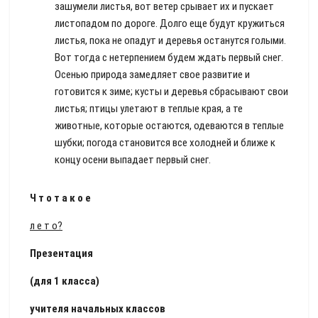
зашумели листья, вот ветер срывает их и пускает
листопадом по дороге. Долго еще будут кружиться
листья, пока не опадут и деревья останутся голыми.
Вот тогда с нетерпением будем ждать первый снег.
Осенью природа замедляет свое развитие и
готовится к зиме; кусты и деревья сбрасывают свои
листья; птицы улетают в теплые края, а те
животные, которые остаются, одеваются в теплые
шубки; погода становится все холодней и ближе к
концу осени выпадает первый снег.
Ч
т
о
т
а
к
о
е
л е т о?
Презентация
(для 1 класса)
учителя начальных классов