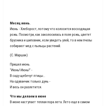
Месяц июнь.
Июнь - Хлеборост, потому что колосится восходящая
рожь. Посмотри, как заколосилась в поле рожь, цветет
брусника и шиповник, если увидеть улей, то в нем пчелы
собирают мед с пыльцы растений.
(С. Маршак)
Пришел июнь.
"Июнь! Июнь!" -
В саду щебечут птицы...
На одуванчик только дунь -
И весь он разлетится.
Что мы делаем в июне
В июне наступает теплая пора лета. Лето еще в самом