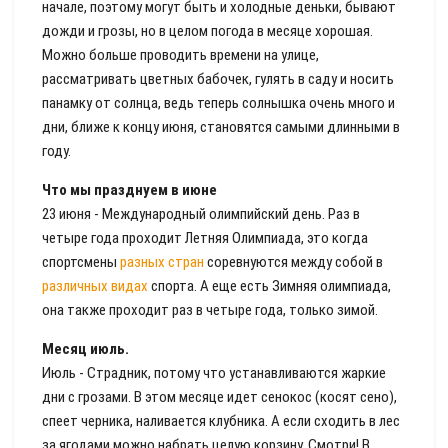
начале, поэтому могут быть и холодные деньки, бывают
дожди и грозы, но в целом погода в месяце хорошая.
Можно больше проводить времени на улице,
рассматривать цветных бабочек, гулять в саду и носить
панамку от солнца, ведь теперь солнышка очень много и
дни, ближе к концу июня, становятся самыми длинными в
году.
Что мы празднуем в июне
23 июня - Международный олимпийский день. Раз в
четыре года проходит Летняя Олимпиада, это когда
спортсмены
разных стран
соревнуются между собой в
различных видах
спорта. А еще есть Зимняя олимпиада,
она также проходит раз в четыре года, только зимой.
Месяц июль.
Июль - Страдник, потому что устанавливаются жаркие
дни с грозами. В этом месяце идет сенокос (косят сено),
спеет черника, наливается клубника. А если сходить в лес
за ягодами можно набрать целую корзину. Смотри! В