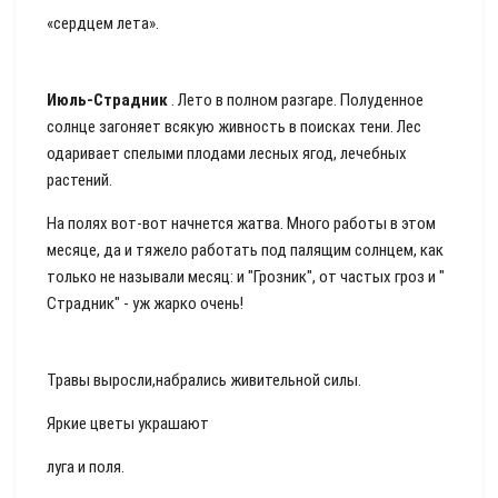
«сердцем лета».
Июль-Страдник
. Лето в полном разгаре. Полуденное
солнце загоняет всякую живность в поисках тени. Лес
одаривает спелыми плодами лесных ягод, лечебных
растений.
На полях вот-вот начнется жатва. Много работы в этом
месяце, да и тяжело работать под палящим солнцем, как
только не называли месяц: и "Грозник", от частых гроз и "
Страдник" - уж жарко очень!
Травы выросли,набрались живительной силы.
Яркие цветы украшают
луга и поля.