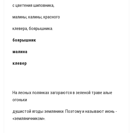
с цветения шиповника,
малины, калины, красного
клевера, боярышника.
боярышник
малина
клевер
На лесных полянках загораются в зеленой траве алые
огоньки
душистой ягоды земляники. Поэтому и называют июнь -
«земляничником».