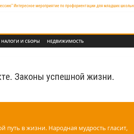
фессию" Интересное мероприятие по профориентации для младших школь
a Можете привести примеры западных успешных проектов
а рабочем месте плотника на предприятии ооо "тд игринский леспромхоз
НАЛОГИ И СБОРЫ
НЕДВИЖИМОСТЬ
те. Законы успешной жизни.
ой путь в жизни. Народная мудрость гласит,