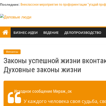
Последние:
Внеклассное мероприятие по профориентации "угадай про
Как работать с нативной рекламой — метод издания Meduz
Как можно выиграть тендер и что для этого нужно?
Кто такой арборист и что входит в его обязанности?
Безопасность технологических процессов и оборудования н
БИЗНЕС-ИДЕИ
ВЕДЕНИЕ
ДЕЛОПРОИЗВОДСТВО
Финансы
Законы успешной жизни вконтак
Духовные законы жизни
Исходное сообщение Мираж_ок
У каждого человека своя судьба, св