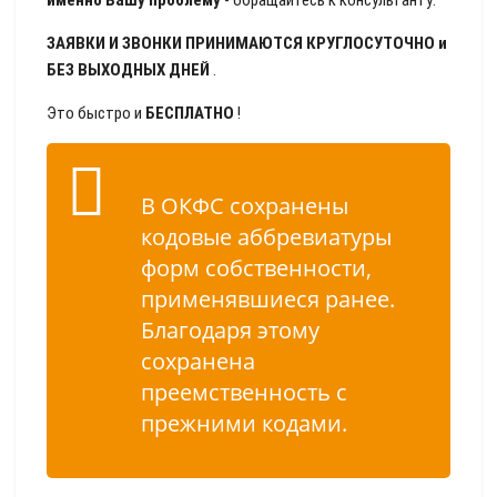
именно Вашу проблему
- обращайтесь к консультанту:
ЗАЯВКИ И ЗВОНКИ ПРИНИМАЮТСЯ КРУГЛОСУТОЧНО и
БЕЗ ВЫХОДНЫХ ДНЕЙ
.
Это быстро и
БЕСПЛАТНО
!
В ОКФС сохранены
кодовые аббревиатуры
форм собственности,
применявшиеся ранее.
Благодаря этому
сохранена
преемственность с
прежними кодами.