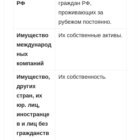
РФ
граждан РФ,
проживающих за
рубежом постоянно.
Имущество
Их собственные активы.
международ
ных
компаний
Имущество,
Их собственность.
других
стран, их
юр. лиц,
иностранце
в и лиц без
гражданств