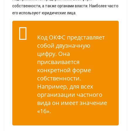
собственности, а также органами власти. Наиболее часто
его используют юридические лица.
Код ОКФС представляет
собой двузначную
цифру. Она
присваивается
конкретной форме
собственности.
Например, для всех
организации частного
вида он имеет значение
«16».