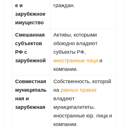
е и
граждан.
зарубежное
имущество
Смешанная
Активы, которыми
субъектов
обоюдно владеют
РФ с
субъекты РФ,
зарубежной
иностранные лица
и
компании.
Совместная
Собственность, которой
муниципаль
на
равных правах
ная и
владеют
зарубежная
муниципалитеты,
иностранные юр. лица и
компании.