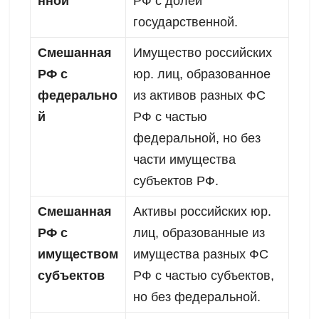
нной
РФ с долей
государственной.
Смешанная
Имущество российских
РФ с
юр. лиц, образованное
федерально
из активов разных ФС
й
РФ с частью
федеральной, но без
части имущества
субъектов РФ.
Смешанная
Активы российских юр.
РФ с
лиц, образованные из
имуществом
имущества разных ФС
субъектов
РФ с частью субъектов,
но без федеральной.