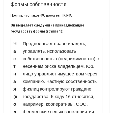
Формы собственности
Понять, что такое ФС помогает ГК РФ.
Он выделяет следующие принадлежащие
государству формы (группа 1):
Ч
Предполагает право владеть,
а
управлять, использовать
с
собственностью (недвижимостью) с
т
несением риска владельцем. Юр.
н
лицо управляет имуществом через
а
компанию. Частную собственность
я
физлиц контролируют граждане
(к
государства. К коду 16 относятся,
о
например, кооперативы, ООО,
д
фермерские сельхозпредприятия,