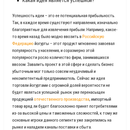
Какая идея является успешной?
Успешность идеи – это ее потенциальная прибыльность.
Так, в каждое время существуют направления, изначально
благоприятные для извлечения прибыли. Например, какое-
то время назад было модно ввозить в
Российскую
Федерацию
йогурты – этот продукт мгновенно завоевал
популярность у населения, и соразмерно этой
популярности росло количество фирм, занимавшихся
ввозом. Завалить проект в этой сфере и сделать бизнес
убыточным мог только совсем неудачливый и
некомпетентный предприниматель. Сейчас же идея
торговли йогуртами с огромной долей вероятности не
будет являться успешной: рынок уже перенасыщен
продукцией
отечественного производства
, импортный
товар вряд ли будет благосклонно принят потребителями
из-за высокой цены и таможенных сложностей, к тому же
основные игроки данного сегмента уже закрепились на
рынке и наладили каналы поставки и сбыта.