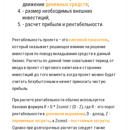
движении
денежных средств
;
- размер необходимых внешних
инвестиций;
- расчет прибыли и рентабельности.
Рентабельность проекта – это
ключевой показатель
,
который оказывает решающее влияние на решение
инвесторов по поводу вкладывания средств в данный
бизнес. Расчеты по данной теме охватывают период от
ввода в проект стартового капитала и сторонних
инвестиций до того момента, когда проект можно будет
считать безубыточным и начнет приносить чистую
прибыль.
При расчете рентабельности обычно используется
базовая формула R = D * Zconst / (D - Z), где R - это порог
рентабельности в
денежном выражении
, D - доход, Z -
переменные затраты
, а Zconst -
постоянные затраты
.
Однако при долгосрочных расчетах следует также