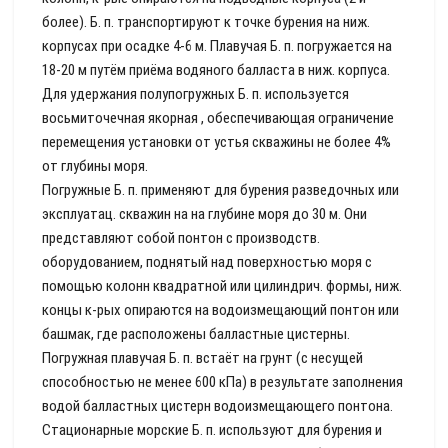
более). Б. п. транспортируют к точке бурения на ниж.
корпусах при осадке 4-6 м. Плавучая Б. п. погружается на
18-20 м путём приёма водяного балласта в ниж. корпуса.
Для удержания полупогружных Б. п. используется
восьмиточечная якорная , обеспечивающая ограничение
перемещения установки от устья скважины не более 4%
от глубины моря.
Погружные Б. п. применяют для бурения разведочных или
эксплуатац. скважин на на глубине моря до 30 м. Они
представляют собой понтон с производств.
оборудованием, поднятый над поверхностью моря с
помощью колонн квадратной или цилиндрич. формы, ниж.
концы к-рых опираются на водоизмещающий понтон или
башмак, где расположены балластные цистерны.
Погружная плавучая Б. п. встаёт на грунт (с несущей
способностью не менее 600 кПа) в результате заполнения
водой балластных цистерн водоизмещающего понтона.
Стационарные морские Б. п. используют для бурения и