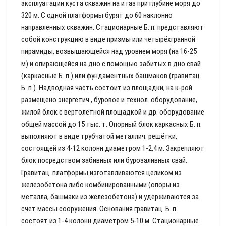
эксплуатации куста скважин на и газ при глубине моря до
320 м. С одной платформы бурят до 60 наклонно
направленных скважин. Стационарные Б. п. представляют
собой конструкцию в виде призмы или четырёхгранной
пирамиды, возвышающейся над уровнем моря (на 16-25
м) и опирающейся на дно с помощью забитых в дно свай
(каркасные Б. п.) или фундаментных башмаков (гравитац.
Б. п.). Надводная часть состоит из площадки, на к-рой
размещено энергетич., буровое и технол. оборудование,
жилой блок с вертолётной площадкой и др. оборудование
общей массой до 15 тыс. т. Опорный блок каркасных Б. п.
выполняют в виде трубчатой металлич. решётки,
состоящей из 4-12 колонн диаметром 1-2,4 м. Закрепляют
блок посредством забивных или бурозаливных свай.
Гравитац. платформы изготавливаются целиком из
железобетона либо комбинированными (опоры из
металла, башмаки из железобетона) и удерживаются за
счёт массы сооружения. Основания гравитац. Б. п.
состоят из 1-4 колонн диаметром 5-10 м. Стационарные