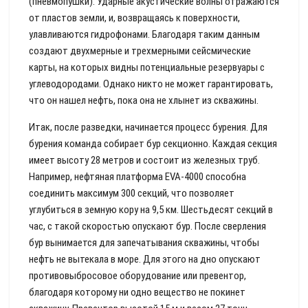
(пневмопушки). Ударные акустические волны отражаются
от пластов земли, и, возвращаясь к поверхности,
улавливаются гидрофонами. Благодаря таким данным
создают двухмерные и трехмерными сейсмические
карты, на которых видны потенциальные резервуары с
углеводородами. Однако никто не может гарантировать,
что он нашел нефть, пока она не хлынет из скважины.
Итак, после разведки, начинается процесс бурения. Для
бурения команда собирает бур секционно. Каждая секция
имеет высоту 28 метров и состоит из железных труб.
Например, нефтяная платформа EVA-4000 способна
соединить максимум 300 секций, что позволяет
углубиться в земную кору на 9,5 км. Шестьдесят секций в
час, с такой скоростью опускают бур. После сверления
бур вынимается для запечатывания скважины, чтобы
нефть не вытекала в море. Для этого на дно опускают
противовыбросовое оборудование или превентор,
благодаря которому ни одно вещество не покинет