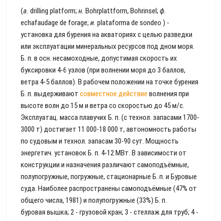
(
a.
drilling platform;
н.
Bohrplattform, Bohrinsel;
ф.
echafaudage de forage;
и.
plataforma de sondeo ) -
установка для бурения на акваториях с целью разведки
или эксплуатации минеральных ресурсов под дном моря.
Б. п. в осн. несамоходные, допустимая скорость их
буксировки 4-6 узлов (при волнении моря до 3 баллов,
ветра 4-5 баллов). В рабочем положении на точке бурения
Б. п. выдерживают
совместное действие
волнения при
высоте волн до 15 м и ветра со скоростью до 45 м/с.
Эксплуатац. масса плавучих Б. п. (с технол. запасами 1700-
3000 т) достигает 11 000-18 000 т, автономность работы
по судовым и технол. запасам 30-90 сут. Мощность
энергетич. установок Б. п. 4-12 МВт. В зависимости от
конструкции и назначения различают самоподъёмные,
полупогружные, погружные, стационарные Б. п. и Буровые
суда. Наиболее распространены самоподъёмные (47% от
общего числа, 1981) и полупогружные (33%) Б. п.
буровая вышка; 2 - грузовой кран; 3 - стеллаж для труб; 4 -