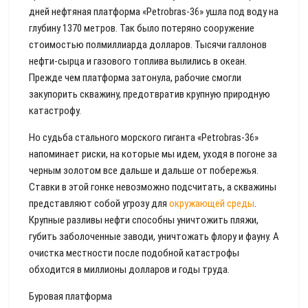
дней нефтяная платформа «Petrobras-36» ушла под воду на
глубину 1370 метров. Так было потеряно сооружение
стоимостью полмиллиарда долларов. Тысячи галлонов
нефти-сырца и газового топлива вылились в океан.
Прежде чем платформа затонула, рабочие смогли
закупорить скважину, предотвратив крупную природную
катастрофу.
Но судьба стального морского гиганта «Petrobras-36»
напоминает риски, на которые мы идем, уходя в погоне за
черным золотом все дальше и дальше от побережья.
Ставки в этой гонке невозможно подсчитать, а скважины
представляют собой угрозу для
окружающей среды
.
Крупные разливы нефти способны уничтожить пляжи,
губить заболоченные заводи, уничтожать флору и фауну. А
очистка местности после подобной катастрофы
обходится в миллионы долларов и годы труда.
Буровая платформа