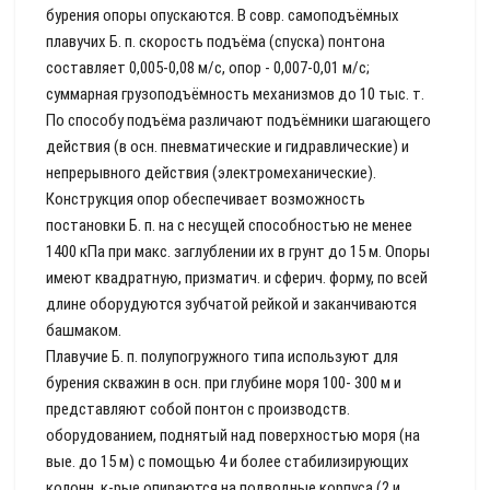
бурения опоры опускаются. В совр. самоподъёмных
плавучих Б. п. скорость подъёма (спуска) понтона
составляет 0,005-0,08 м/с, опор - 0,007-0,01 м/с;
суммарная грузоподъёмность механизмов до 10 тыс. т.
По способу подъёма различают подъёмники шагающего
действия (в осн. пневматические и гидравлические) и
непрерывного действия (электромеханические).
Конструкция опор обеспечивает возможность
постановки Б. п. на с несущей способностью не менее
1400 кПа при макс. заглублении их в грунт до 15 м. Опоры
имеют квадратную, призматич. и сферич. форму, по всей
длине оборудуются зубчатой рейкой и заканчиваются
башмаком.
Плавучие Б. п. полупогружного типа используют для
бурения скважин в осн. при глубине моря 100- 300 м и
представляют собой понтон с производств.
оборудованием, поднятый над поверхностью моря (на
вые. до 15 м) с помощью 4 и более стабилизирующих
колонн, к-рые опираются на подводные корпуса (2 и