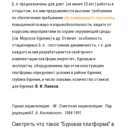
Б. п. предназначены для длит. (не менее 25 лет) работы в
открытом , и к ним предъявляются высокие требования
по обеспечению пребывания
обслуживающего персонала
,
повышенной пожаро-и взрывобезопасности, защите от
коррозии, мероприятиям по охране окружающей среды
(
см.
Морское бурение) и др. Отличит. особенность
стационарных Б. п. - постоянная динамичность, т.е. для
каждого м-ния разрабатывается свой проект
комплектации платформ энергетич., буровым и
эксплуатац. оборудованием, при этом конструкцию
платформы определяют условия в районе бурения,
глубина бурения, и число скважин, количество станков
для бурения.
В. И. Панков.
Горная энциклопедия. - М.: Советская энциклопедия
.
Под
редакцией Е. А. Козловского
. 1984-1991 .
Смотреть что такое "Буровая платформа" в