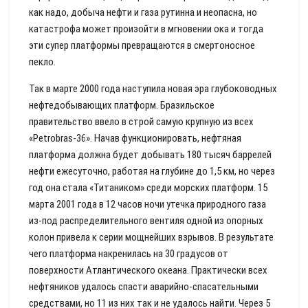
как надо, добыча нефти и газа рутинна и неопасна, но
катастрофа может произойти в мгновении ока и тогда
эти супер платформы превращаются в смертоносное
пекло.
Так в марте 2000 года наступила новая эра глубоководных
нефтедобывающих платформ. Бразильское
правительство ввело в строй самую крупную из всех
«Petrobras-36». Начав функционировать, нефтяная
платформа должна будет добывать 180 тысяч баррелей
нефти ежесуточно, работая на глубине до 1,5 км, но через
год она стала «Титаником» среди морских платформ. 15
марта 2001 года в 12 часов ночи утечка природного газа
из-под распределительного вентиля одной из опорных
колон привела к серии мощнейших взрывов. В результате
чего платформа накренилась на 30 градусов от
поверхности Атлантического океана. Практически всех
нефтяников удалось спасти аварийно-спасательными
средствами, но 11 из них так и не удалось найти. Через 5