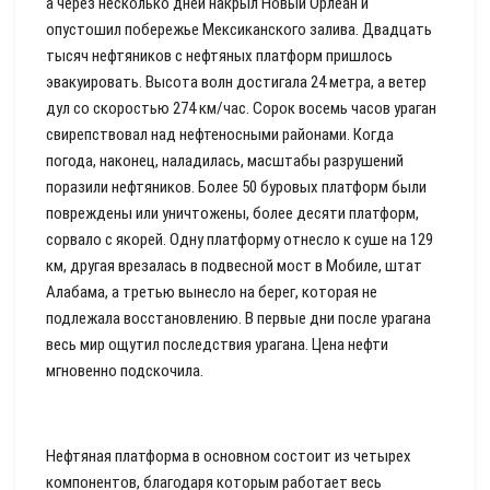
а через несколько дней накрыл Новый Орлеан и
опустошил побережье Мексиканского залива. Двадцать
тысяч нефтяников с нефтяных платформ пришлось
эвакуировать. Высота волн достигала 24 метра, а ветер
дул со скоростью 274 км/час. Сорок восемь часов ураган
свирепствовал над нефтеносными районами. Когда
погода, наконец, наладилась, масштабы разрушений
поразили нефтяников. Более 50 буровых платформ были
повреждены или уничтожены, более десяти платформ,
сорвало с якорей. Одну платформу отнесло к суше на 129
км, другая врезалась в подвесной мост в Мобиле, штат
Алабама, а третью вынесло на берег, которая не
подлежала восстановлению. В первые дни после урагана
весь мир ощутил последствия урагана. Цена нефти
мгновенно подскочила.
Нефтяная платформа в основном состоит из четырех
компонентов, благодаря которым работает весь