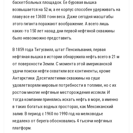
баскетбольных площадок. Ее буровая вышка
возвышается на 52 м, а ее корпус способен удерживать на
плаву все ее 13600 тонн веса. Даже сегодня масштабы
этого гиганта поражают воображение. А всего лишь
каких-то 150 лет назад дни первой нефтяной скважины
было невозможно представить.
В 1859 года Титусвилл, штат Пенсильвания, первая
нефтяная вышка в истории обнаружила нефть всего в 21 м
от поверхности Земли. С момента этой американской
удачи поиски нефти охватили все континенты, кроме
Антарктики. Десятилетиями скважины на суше
удовлетворяли мировые потребности в топливе, но с их
ростом многие нефтяные месторождения иссякли. И
тогда компании принялись искать нефть в море, а именно
в таких богатых водных просторах, как Мексиканский
залив. В период с 1960 по 1990 год на мелководье
недалеко от берега обосновались 4 тысячи нефтяных
платформ.