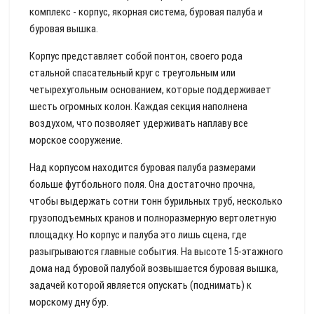
комплекс - корпус, якорная система, буровая палуба и
буровая вышка.
Корпус представляет собой понтон, своего рода
стальной спасательный круг с треугольным или
четырехугольным основанием, которые поддерживает
шесть огромных колон. Каждая секция наполнена
воздухом, что позволяет удерживать наплаву все
морское сооружение.
Над корпусом находится буровая палуба размерами
больше футбольного поля. Она достаточно прочна,
чтобы выдержать сотни тонн бурильных труб, несколько
грузоподъемных кранов и полноразмерную вертолетную
площадку. Но корпус и палуба это лишь сцена, где
разыгрываются главные события. На высоте 15-этажного
дома над буровой палубой возвышается буровая вышка,
задачей которой является опускать (поднимать) к
морскому дну бур.