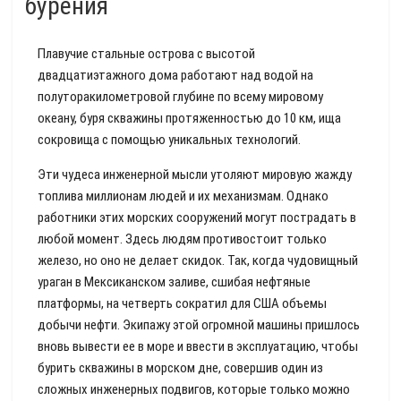
бурения
Плавучие стальные острова с высотой
двадцатиэтажного дома работают над водой на
полуторакилометровой глубине по всему мировому
океану, буря скважины протяженностью до 10 км, ища
сокровища с помощью уникальных технологий.
Эти чудеса инженерной мысли утоляют мировую жажду
топлива миллионам людей и их механизмам. Однако
работники этих морских сооружений могут пострадать в
любой момент. Здесь людям противостоит только
железо, но оно не делает скидок. Так, когда чудовищный
ураган в Мексиканском заливе, сшибая нефтяные
платформы, на четверть сократил для США объемы
добычи нефти. Экипажу этой огромной машины пришлось
вновь вывести ее в море и ввести в эксплуатацию, чтобы
бурить скважины в морском дне, совершив один из
сложных инженерных подвигов, которые только можно