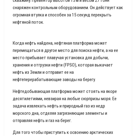
скважину. Превентор высотой 15 м и весом 27 тонн
снаряжен контрольным оборудованием. Он действует как
огромная втулка и способен за 15 секунд перекрыть
нефтяной поток.
Когда нефть найдена, нефтяная платформа может
перемещаться в другое место для поиска нефти, а на ее
место прибывает плавучая установка для добычи,
хранения и отгрузки нефти (FPSO), которая выкачает
нефть из Земли и отправит ее на
нефтеперерабатывающие заводы на берегу.
Нефтедобывающая платформа может стоять на якоре
десятилетиями, невзирая на любые сюрпризы моря. Ее
задача извлекать нефть и природный газ из недр
морского дна, отделяя загрязняющие элементы и
отправляя нефть и газ на берег.
Для того чтобы приступить к освоению арктических