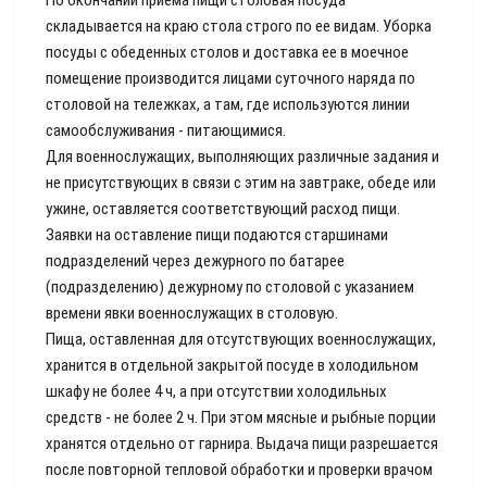
По окончании приема пищи столовая посуда
складывается на краю стола строго по ее видам. Уборка
посуды с обеденных столов и доставка ее в моечное
помещение производится лицами суточного наряда по
столовой на тележках, а там, где используются линии
самообслуживания - питающимися.
Для военнослужащих, выполняющих различные задания и
не присутствующих в связи с этим на завтраке, обеде или
ужине, оставляется соответствующий расход пищи.
Заявки на оставление пищи подаются старшинами
подразделений через дежурного по батарее
(подразделению) дежурному по столовой с указанием
времени явки военнослужащих в столовую.
Пища, оставленная для отсутствующих военнослужащих,
хранится в отдельной закрытой посуде в холодильном
шкафу не более 4 ч, а при отсутствии холодильных
средств - не более 2 ч. При этом мясные и рыбные порции
хранятся отдельно от гарнира. Выдача пищи разрешается
после повторной тепловой обработки и проверки врачом