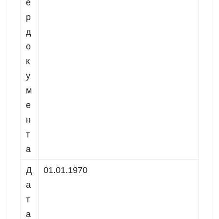
е
р
д
о
к
у
м
е
н
т
а
Д
01.01.1970
а
т
а