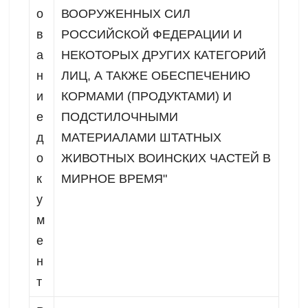
о
ВООРУЖЕННЫХ СИЛ
в
РОССИЙСКОЙ ФЕДЕРАЦИИ И
а
НЕКОТОРЫХ ДРУГИХ КАТЕГОРИЙ
н
ЛИЦ, А ТАКЖЕ ОБЕСПЕЧЕНИЮ
и
КОРМАМИ (ПРОДУКТАМИ) И
е
ПОДСТИЛОЧНЫМИ
д
МАТЕРИАЛАМИ ШТАТНЫХ
о
ЖИВОТНЫХ ВОИНСКИХ ЧАСТЕЙ В
к
МИРНОЕ ВРЕМЯ"
у
м
е
н
т