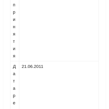
п
р
и
н
я
т
и
я
Д
21.06.2011
а
т
а
р
е