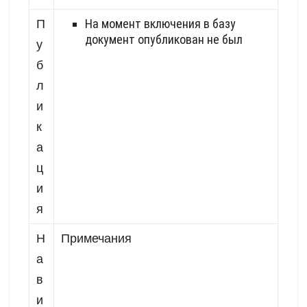
На момент включения в базу
П
документ опубликован не был
у
б
л
и
к
а
ц
и
я
Н
Примечания
а
в
и