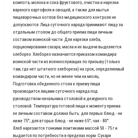
компота, молока и сока фруктового, очистки и нарезки
вареного картофеля и овощей, а также для мытья
пищеварочных котлов без медицинского контроля не
допускаются. Лица суточного наряда принимают пищу за
отдельным столом до общего приема пищи личным
составом воинской части. Для нарезки хлеба,
порционирования сахара, масла и их выдачи выделяется
хлеборез. Хлеборез назначается приказом командира
воинской части из военнослужащих по призыву (только
там, где нет штатного хлебореза) на срок, определяемый
командиром части, но не менее чем на месяц.
Подготовка обеденного стола к приему пищи
производится лицами суточного наряда под
руководством начальника столовой и дежурного по
столовой. Температура готовой пищи к моменту приема
ее личным составом должна быть: для первых блюд - не
ниже 75°; для вторых блюд - не ниже 65°; чая - 80°.
Хлеб нарезается тонкими ломтиками массой 50 - 75 г и
выдается по потребности в пределах норм. Сухари