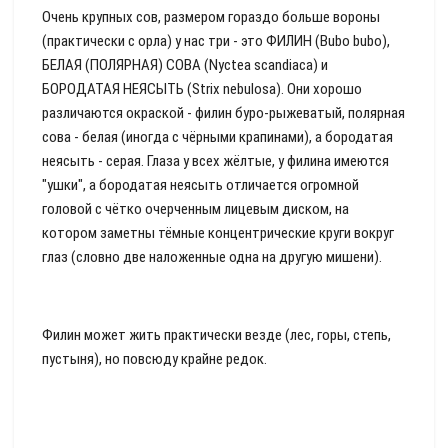
Очень крупных сов, размером гораздо больше вороны
(практически с орла) у нас три - это ФИЛИН (Bubo bubo),
БЕЛАЯ (ПОЛЯРНАЯ) СОВА (Nyctea scandiaca) и
БОРОДАТАЯ НЕЯСЫТЬ (Strix nebulosa). Они хорошо
различаются окраской - филин буро-рыжеватый, полярная
сова - белая (иногда с чёрными крапинами), а бородатая
неясыть - серая. Глаза у всех жёлтые, у филина имеются
"ушки", а бородатая неясыть отличается огромной
головой с чётко очерченным лицевым диском, на
котором заметны тёмные концентрические круги вокруг
глаз (словно две наложенные одна на другую мишени).
Филин может жить практически везде (лес, горы, степь,
пустыня), но повсюду крайне редок.