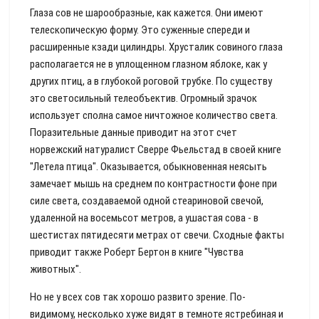
Глаза сов не шарообразные, как кажется. Они имеют
телескопическую форму. Это суженные спереди и
расширенные кзади цилиндры. Хрусталик совиного глаза
располагается не в уплощенном глазном яблоке, как у
других птиц, а в глубокой роговой трубке. По существу
это светосильный телеобъектив. Огромный зрачок
использует сполна самое ничтожное количество света.
Поразительные данные приводит на этот счет
норвежский натуралист Сверре Фьельстад в своей книге
"Летела птица". Оказывается, обыкновенная неясыть
замечает мышь на среднем по контрастности фоне при
силе света, создаваемой одной стеариновой свечой,
удаленной на восемьсот метров, а ушастая сова - в
шестистах пятидесяти метрах от свечи. Сходные факты
приводит также Роберт Бертон в книге "Чувства
животных".
Но не у всех сов так хорошо развито зрение. По-
видимому, несколько хуже видят в темноте ястребиная и