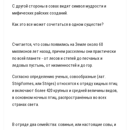
С другой стороны в совах видят символ мудрости и
мифических райских созданий.
Как это все может сочетаться в одном существе?
Считается, что совы появились на Земле около 60
миллионов лет назад, причем расселены они практически
по всей планете - от лесов и степей до песчаных и
ледовых пустынь, от низменностей и до гор.
Согласно определению ученых, совообразные (лат.
Strigiformes, или Striges) относятся к отряду хищных птиц
и включают более 420 крупных и средней величины видов,
в основном ночных птиц, распространённых во всех
странах света.
В отряде два семейства: совиные, или настоящие совы, и