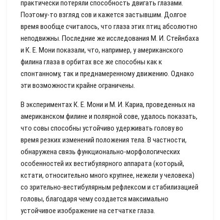
практически потеряли способность двигать глазами.
Поэтому-то взгляд сов и кажется застывшим. Долгое
время вообще считалось, что глаза этих птиц абсолютно
неподвижны. Последние же исследования М. И. Стейнбаха
и К. Е. Мони показали, что, например, у американского
филина глаза в орбитах все же способны как к
спонтанному, так и преднамеренному движению. Однако
эти возможности крайне ограничены.
В экспериментах К. Е. Мони и М. И. Кариа, проведенных на
американском филине и полярной сове, удалось показать,
что совы способны устойчиво удерживать голову во
время резких изменений положения тела. В частности,
обнаружена связь функционально-морфологических
особенностей их вестибулярного аппарата (который,
кстати, относительно много крупнее, нежели у человека)
со зрительно-вестибулярным рефлексом и стабилизацией
головы, благодаря чему создается максимально
устойчивое изображение на сетчатке глаза.