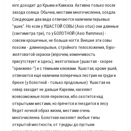
юге доходит до Крыма и Кавказа. Активна только после
захода солнца. Обычна, местами многочисленна, оседла.
Следующие два вида отличаются наличием перьевых
"ушек". Но если у УШАСТОЙ СОВЫ (Asio otus) они длинные
(сантиметра три), то у БОЛОТНОЙ (Asio flammeus) -
совсем крошечные, не больше ногтя. Внешне эти совы
похожи - длиннокрылые, стройного телосложения, буро-
желтоватой окраски (впрочем, изменчивость
присутствует и здесь), желтоглазые (ушастая - скорее
"оранжево-") и с тёмными клювами. Ушастая, кроме ушей,
отличается ещё наличием поперечных пестрин на груди и
брюхе (у болотной - только продольные). Ушастая на
север заходит не дальше Карелии, населяет
всевозможные поля-перелески, ибо охотится над
открытыми местами, но прячется и гнездится в лесу.
Ведёт ночной образ жизни, местами очень
многочисленна. Болотная населяет любые типы
открытой местности, от тундры до пустыни