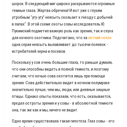
шорок. В следующий миг широко раскрываются огромные
темные глаза. Жертва обречена! И вот уже с глухим
утробным "угу-угу" неясыть скользит к гнезду с добычей
в лапах". В этой схеме охоты совы исследователь Ю.
Пукимский подметил важную роль как зрения, так и слуха
для ночного охотника. Подсчитано, что за
летний сезон
одна серая неясыть вылавливает до тысячи полевок -
истребителей зерна и посевов.
Поскольку у сов очень большие глаза, то раньше думали,
что они способны видеть в полной темноте, и поэтому
считали, что ночью сова охотится лишь при помощи
зрения. Сова действительно видит в ночном полумраке
значительно лучше, чем мы, люди, или дневные хищные
птицы. Однако опыты показали, что есть, оказывается,
предел остроты зрения и у совы - в абсолютной темноте
она, так же как и мы, ничего не видит.
Одно время существовала такая гипотеза. Глаз совы - это