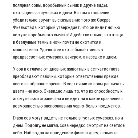
полярная совы, воробьиный сычик и другие виды,
охотящиеся в сумерках и днем. В этом отношении
убедительно звучит высказывание того же Сверре
Фьельстада, который утверждает, что он видит ночью
не хуже воробьиного сычика! И действительно, эта птица
в безлунные темные ночи почти не охотится и
малоактивна. Удачной ее охота бывает лишь в
предрассветных сумерках, вечером, а нередко и днем.
У сов в отличие от дневных животных в сетчатке глаза
преобладают палочки, которые ответственны прежде
всего за образное зрение. В состоянии ли совы различать
цвета - не ясно. Очевидно лишь то, что их способность к
этому весьма ограничена и не идет ни в какое сравнение с
возможностью распознавания черно-белых предметов.
Глаза сов могут видеть не только в густых сумерках, но и
днем. Подолгу, не мигая, сова нередко смотрит на светлое
небо. Наблюдая за поведением филина днём, нельзя не