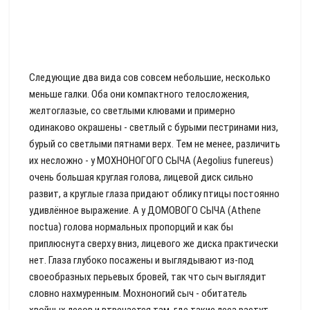
Следующие два вида сов совсем небольшие, несколько
меньше галки. Оба они компактного телосложения,
желтоглазые, со светлыми клювами и примерно
одинаково окрашены - светлый с бурыми пестринами низ,
бурый со светлыми пятнами верх. Тем не менее, различить
их несложно - у МОХНОНОГОГО СЫЧА (Aegolius funereus)
очень большая круглая голова, лицевой диск сильно
развит, а круглые глаза придают облику птицы постоянно
удивлённое выражение. А у ДОМОВОГО СЫЧА (Athene
noctua) голова нормальных пропорций и как бы
приплюснута сверху вниз, лицевого же диска практически
нет. Глаза глубоко посажены и выглядывают из-под
своеобразных перьевых бровей, так что сыч выглядит
словно нахмуренным. Мохноногий сыч - обитатель