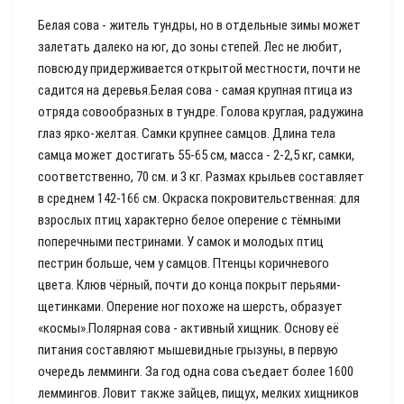
Белая сова - житель тундры, но в отдельные зимы может
залетать далеко на юг, до зоны степей. Лес не любит,
повсюду придерживается открытой местности, почти не
садится на деревья.Белая сова - самая крупная птица из
отряда совообразных в тундре. Голова круглая, радужина
глаз ярко-желтая. Самки крупнее самцов. Длина тела
самца может достигать 55-65 см, масса - 2-2,5 кг, самки,
соответственно, 70 см. и 3 кг. Размах крыльев составляет
в среднем 142-166 см. Окраска покровительственная: для
взрослых птиц характерно белое оперение с тёмными
поперечными пестринами. У самок и молодых птиц
пестрин больше, чем у самцов. Птенцы коричневого
цвета. Клюв чёрный, почти до конца покрыт перьями-
щетинками. Оперение ног похоже на шерсть, образует
«космы».Полярная сова - активный хищник. Основу её
питания составляют мышевидные грызуны, в первую
очередь лемминги. За год одна сова съедает более 1600
леммингов. Ловит также зайцев, пищух, мелких хищников