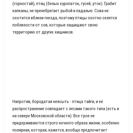
(горностай), птиц (белых куропаток, гусей, уток). Грабит
капканы; не пренебрегает рыбой и падалью. Сова не
охотится вблизи гнезда, поэтому птицы охотно селятся
поблизости от сов, которые защищают свою
территорию от других хищников.
Напротив, бородатая неясыть - птица тайги, и её
распространение совпадает с лесами такого типа (есть и
на севере Московской области). Все трое не
придерживаются строго ночного образа жизни, особенно
полярная, которая, кажется, вообще предпочитает