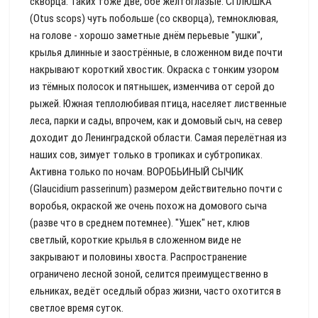
скворца. Таких тоже две, обе желтоглазые. СПЛЮШКА
(Otus scops) чуть побольше (со скворца), темноклювая,
на голове - хорошо заметные днём перьевые "ушки",
крылья длинные и заострённые, в сложенном виде почти
накрывают короткий хвостик. Окраска с тонким узором
из тёмных полосок и пятнышек, изменчива от серой до
рыжей. Южная теплолюбивая птица, населяет лиственные
леса, парки и сады, впрочем, как и домовый сыч, на север
доходит до Ленинградской области. Самая перелётная из
наших сов, зимует только в тропиках и субтропиках.
Активна только по ночам. ВОРОБЬИНЫЙ СЫЧИК
(Glaucidium passerinum) размером действительно почти с
воробья, окраской же очень похож на домового сыча
(разве что в среднем потемнее). "Ушек" нет, клюв
светлый, короткие крылья в сложенном виде не
закрывают и половины хвоста. Распространение
ограничено лесной зоной, селится преимущественно в
ельниках, ведёт оседлый образ жизни, часто охотится в
светлое время суток.