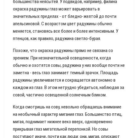
большинства неясытей. У подвидов, например, филина
окраска радужины глаз может варьировать в
значительных пределах - от бледно-желтой до почти
апельсиновой. С возрастом цвет радужины обычно
меняется, становясь все более и более интенсивным. У
птенцов, как правило, радужина светло-бурая.
Похоже, что окраска радужины прямо не связана со
зрением. При незначительной освещенности, когда
обычно и охотятся совы, радужина у них вообще почти не
заметна - весь глаз занимает темный зрачок. Площадь
радужины увеличивается и сокращается автономно в
каждом из глаз. В этом нетрудно убедиться, наблюдая за
совой, частично освещенной солнечным бликом.
Когда смотришь на сову, невольно обращаешь внимание
на необычный характер мигания глаз. Большинство птиц,
мигая, поднимает нижнее веко вверх, одновременно
прикрывая глаз мигательной перепонкой. Но совы
поступают иначе, почти как люди: они, мигая, опускают