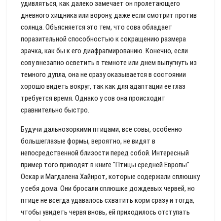
удивляться, как далеко замечает он пролетающего
дневного хищника или ворону, даже если смотрит против
солнца. Объясняется это тем, что сова обладает
поразительной способностью к сокращению размера
зрачка, как бы к его диафрагмированию. Конечно, если
сову внезапно осветить в темноте или днем выпугнуть из
темного дупла, она не сразу оказывается в состоянии
хорошо видеть вокруг, так как для адаптации ее глаз
требуется время. Однако у сов она происходит
сравнительно быстро.
Будучи дальнозоркими птицами, все совы, особенно
большеглазые формы, вероятно, не видят в
непосредственной близости перед собой. Интересный
пример того приводят в книге "Птицы средней Европы"
Оскар и Магдалена Хайнрот, которые содержали сплюшку
у себя дома. Они бросали сплюшке дождевых червей, но
птице не всегда удавалось схватить корм сразу и тогда,
чтобы увидеть червя вновь, ей приходилось отступать