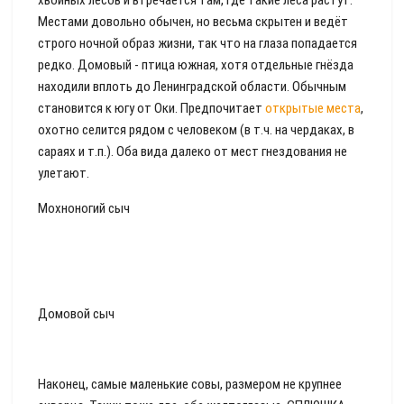
хвойных лесов и втречается там, где такие леса растут.
Местами довольно обычен, но весьма скрытен и ведёт
строго ночной образ жизни, так что на глаза попадается
редко. Домовый - птица южная, хотя отдельные гнёзда
находили вплоть до Ленинградской области. Обычным
становится к югу от Оки. Предпочитает
открытые места
,
охотно селится рядом с человеком (в т.ч. на чердаках, в
сараях и т.п.). Оба вида далеко от мест гнездования не
улетают.
Мохноногий сыч
Домовой сыч
Наконец, самые маленькие совы, размером не крупнее