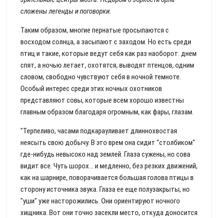
сложены легенды и поговорки.
Таким образом, многие пернатые просыпаются с
восходом солнца, а засыпают с заходом. Но есть среди
птиц и такие, которые ведут себя как раз наоборот: днем
спят, а ночью летает, охотятся, выводят птенцов, одним
словом, свободно чувствуют себя в ночной темноте.
Особый интерес среди этих ночных охотников
представляют совы, которые всем хорошо известны
главным образом благодаря огромным, как фары, глазам.
"Терпеливо, часами подкарауливает длиннохвостая
неясыть свою добычу. В это врем она сидит "столбиком"
где-нибудь невысоко над землей. Глаза сужены, но сова
видит все. Чуть шорох... и медленно, без резких движений,
как на шарнире, поворачивается большая голова птицы в
сторону источника звука. Глаза ее еще полузакрыты, но
"уши" уже насторожились. Они ориентируют ночного
хищника. Вот они точно засекли место, откуда доносится