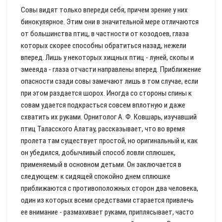
Совы видят только впереди себя, причем зрение у них
бинокулярное. Этим они в значительной мере отличаются
от большинства птиц, в частности от козодоев, глаза
которых скорее способны обратиться назад, нежели
вперед. Лишь у некоторых хищных птиц - луней, скопы и
змееяда - глаза отчасти направлены вперед. Приближение
опасности сзади совы замечают лишь в том случае, если
при этом раздается шорох. Иногда со стороны спины к
совам удается подкрасться совсем вплотную и даже
схватить их руками. Орнитолог А. Ф. Ковшарь, изучавший
птиц Таласского Алатау, рассказывает, что во время
пролета там существует простой, но оригинальный и, как
он убедился, добычливый способ ловли сплюшек,
применяемый в основном детьми. Он заключается в
следующем: к сидящей спокойно днем сплюшке
приближаются с противоположных сторон два человека,
один из которых всеми средствами старается привлечь
ее внимание - размахивает руками, приплясывает, часто