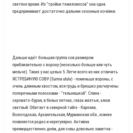
светлое время. Из "тройки тяжеловесов" она одна
предпринимает достаточно дальние сезонные кочёвки.
Дальше идёт большая группа сов размером
приблизительно с ворону (несколько больше или чуть
мельче). Таких у нас целых 5. Легче всего из них отличить
ЯСТРЕБИНУЮ СОВУ (Surnia ulula) - поменьше вороны, с
очень длинным хвостом, вся грудь и брюшко расчерчены
поперечными полосками - "тельняшкой". Спина -
серовато-бурая, в белых пятнах, глаза жёлтые, клюв
светлый. Обитает в северной тайге - Карелия,
Вологодская, Архангельская, Мурманская обл., южнее
появляется редко и нерегулярно. Активна
преимущественно днём, для совы довольно заметна -