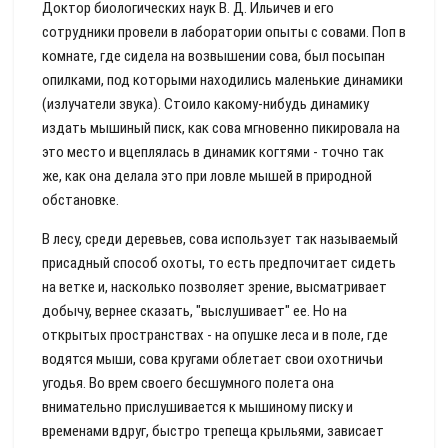
Доктор биологических наук В. Д. Ильичев и его
сотрудники провели в лаборатории опыты с совами. Поп в
комнате, где сидела на возвышении сова, был посыпан
опилками, под которыми находились маленькие динамики
(излучатели звука). Стоило какому-нибудь динамику
издать мышиный писк, как сова мгновенно пикировала на
это место и вцеплялась в динамик когтями - точно так
же, как она делала это при ловле мышей в природной
обстановке.
В лесу, среди деревьев, сова использует так называемый
присадный способ охоты, то есть предпочитает сидеть
на ветке и, насколько позволяет зрение, высматривает
добычу, вернее сказать, "выслушивает" ее. Но на
открытых пространствах - на опушке леса и в поле, где
водятся мыши, сова кругами облетает свои охотничьи
угодья. Во врем своего бесшумного полета она
внимательно прислушивается к мышиному писку и
временами вдруг, быстро трепеща крыльями, зависает