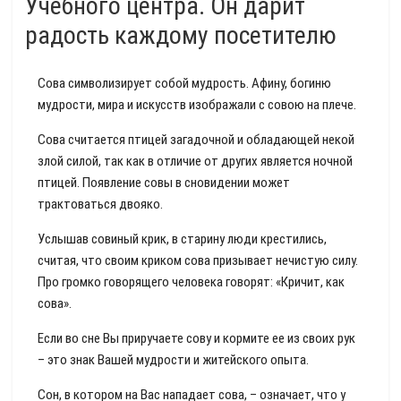
Учебного центра. Он дарит
радость каждому посетителю
Сова символизирует собой мудрость. Афину, богиню
мудрости, мира и искусств изображали с совою на плече.
Сова считается птицей загадочной и обладающей некой
злой силой, так как в отличие от других является ночной
птицей. Появление совы в сновидении может
трактоваться двояко.
Услышав совиный крик, в старину люди крестились,
считая, что своим криком сова призывает нечистую силу.
Про громко говорящего человека говорят: «Кричит, как
сова».
Если во сне Вы приручаете сову и кормите ее из своих рук
– это знак Вашей мудрости и житейского опыта.
Сон, в котором на Вас нападает сова, – означает, что у