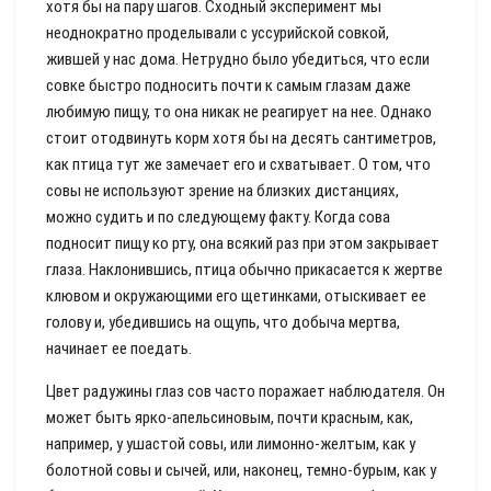
хотя бы на пару шагов. Сходный эксперимент мы
неоднократно проделывали с уссурийской совкой,
жившей у нас дома. Нетрудно было убедиться, что если
совке быстро подносить почти к самым глазам даже
любимую пищу, то она никак не реагирует на нее. Однако
стоит отодвинуть корм хотя бы на десять сантиметров,
как птица тут же замечает его и схватывает. О том, что
совы не используют зрение на близких дистанциях,
можно судить и по следующему факту. Когда сова
подносит пищу ко рту, она всякий раз при этом закрывает
глаза. Наклонившись, птица обычно прикасается к жертве
клювом и окружающими его щетинками, отыскивает ее
голову и, убедившись на ощупь, что добыча мертва,
начинает ее поедать.
Цвет радужины глаз сов часто поражает наблюдателя. Он
может быть ярко-апельсиновым, почти красным, как,
например, у ушастой совы, или лимонно-желтым, как у
болотной совы и сычей, или, наконец, темно-бурым, как у