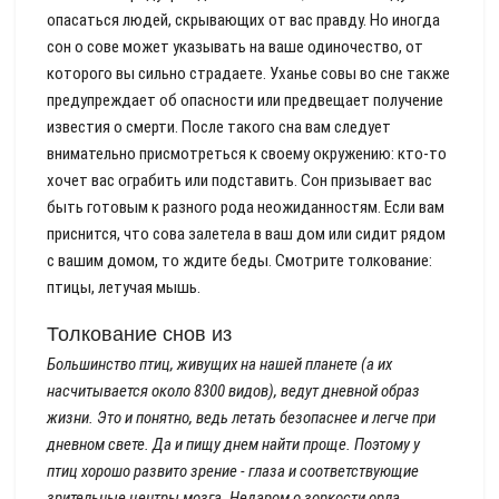
опасаться людей, скрывающих от вас правду. Но иногда
сон о сове может указывать на ваше одиночество, от
которого вы сильно страдаете. Уханье совы во сне также
предупреждает об опасности или предвещает получение
известия о смерти. После такого сна вам следует
внимательно присмотреться к своему окружению: кто-то
хочет вас ограбить или подставить. Сон призывает вас
быть готовым к разного рода неожиданностям. Если вам
приснится, что сова залетела в ваш дом или сидит рядом
с вашим домом, то ждите беды. Смотрите толкование:
птицы, летучая мышь.
Толкование снов из
Большинство птиц, живущих на нашей планете (а их
насчитывается около 8300 видов), ведут дневной образ
жизни. Это и понятно, ведь летать безопаснее и легче при
дневном свете. Да и пищу днем найти проще. Поэтому у
птиц хорошо развито зрение - глаза и соответствующие
зрительные центры мозга. Недаром о зоркости орла