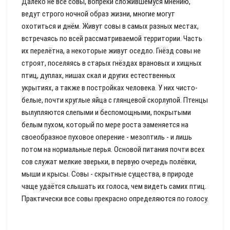
Далеко не все совы, вопреки сложившемуся мнению,
ведут строго ночной образ жизни, многие могут
охотиться и днём. Живут совы в самых разных местах,
встречаясь по всей рассматриваемой территории. Часть
их перелётна, а некоторые живут оседло. Гнёзд совы не
строят, поселяясь в старых гнёздах врановых и хищных
птиц, дуплах, нишах скал и других естественных
укрытиях, а также в постройках человека. У них чисто-
белые, почти круглые яйца с глянцевой скорлупой. Птенцы
вылупляются слепыми и беспомощными, покрытыми
белым пухом, который по мере роста заменяется на
своеобразное пуховое оперение - мезоптиль - и лишь
потом на нормальные перья. Основой питания почти всех
сов служат мелкие зверьки, в первую очередь полёвки,
мыши и крысы. Совы - скрытные существа, в природе
чаще удаётся слышать их голоса, чем видеть самих птиц.
Практически все совы прекрасно определяются по голосу.