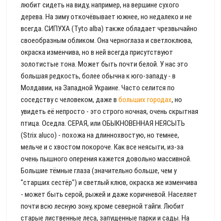
любит сидеть на виду, например, на вершине сухого
дерева. На зиму откочёвывает южнее, но недалеко и не
всегда. СИПУХА (Tyto alba) также обладает чрезвычайно
своеобразным обликом. Она черноглаза и светлоклюва,
окраска изменчива, но в ней всегда присутствуют
золотистые тона. Может быть почти белой. У нас это
большая редкость, более обычна к юго-западу - в
Молдавии, на Западной Украине. Часто селится по
соседству с человеком, даже в
больших городах
, но
увидеть её непросто - это строго ночная, очень скрытная
птица. Оседла. СЕРАЯ, или ОБЫКНОВЕННАЯ НЕЯСЫТЬ
(Strix aluco) - похожа на длиннохвостую, но темнее,
мельче и с хвостом покороче. Как все неясыти, из-за
очень пышного оперения кажется довольно массивной.
Большие тёмные глаза (значительно больше, чем у
"старших сестёр") и светлый клюв, окраска же изменчива
- может быть серой, рыжей и даже коричневой. Населяет
почти всю лесную зону, кроме северной тайги. Любит
старые лиственные леса, запущенные парки и сады. На