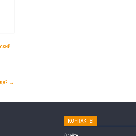
нский
оде?
→
КОНТАКТЫ
О сайте