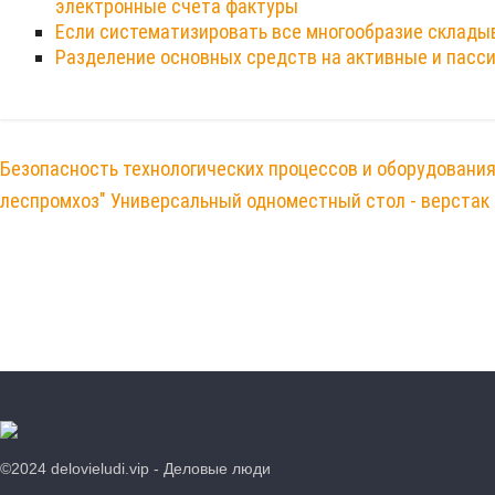
электронные счета фактуры
Если систематизировать все многообразие склад
Разделение основных средств на активные и пасс
Безопасность технологических процессов и оборудования
леспромхоз" Универсальный одноместный стол - верстак
©2024 delovieludi.vip - Деловые люди