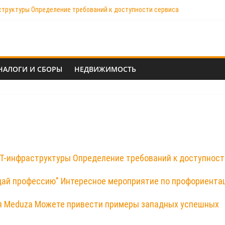
аструктуры Определение требований к доступности сервиса
фессию" Интересное мероприятие по профориентации для младших школь
a Можете привести примеры западных успешных проектов
НАЛОГИ И СБОРЫ
НЕДВИЖИМОСТЬ
 ИТ-инфраструктуры Определение требований к доступност
дай профессию" Интересное мероприятие по профориента
ия Meduza Можете привести примеры западных успешных