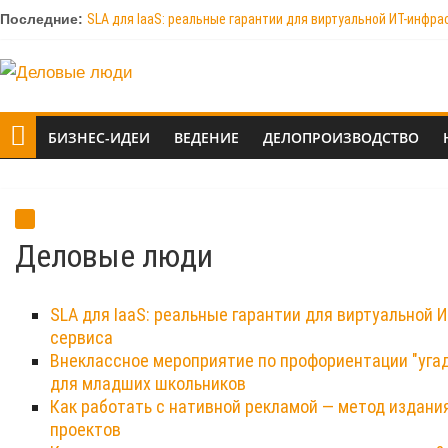
Последние:
SLA для IaaS: реальные гарантии для виртуальной ИТ-инфр
Внеклассное мероприятие по профориентации "угадай про
Как работать с нативной рекламой — метод издания Meduz
Как можно выиграть тендер и что для этого нужно?
Кто такой арборист и что входит в его обязанности?
БИЗНЕС-ИДЕИ
ВЕДЕНИЕ
ДЕЛОПРОИЗВОДСТВО
Деловые люди
SLA для IaaS: реальные гарантии для виртуальной
сервиса
Внеклассное мероприятие по профориентации "уга
для младших школьников
Как работать с нативной рекламой — метод издан
проектов