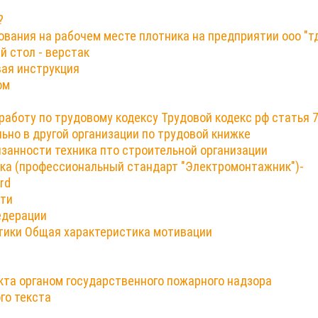
?
ования на рабочем месте плотника на предприятии ооо "т
 стол - верстак
ая инструкция
ом
аботу по трудовому кодексу Трудовой кодекс рф статья 
ьно в другой организации по трудовой книжке
занности техника пто строительной организации
ка (профессиональный стандарт "Электромонтажник")-
rd
сти
едерации
стики Общая характеристика мотивации
кта органом государственного пожарного надзора
го текста