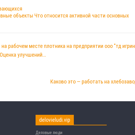
ывающихся
ивные объекты Что относится активной части основных
 на рабочем месте плотника на предприятии ооо "тд игри
Оценка улучшений...
Каково это — работать на хлебозав
delovieludi.vip
Деловые люди