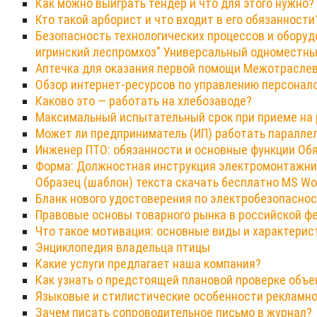
Как можно выиграть тендер и что для этого нужно?
Кто такой арборист и что входит в его обязанности
Безопасность технологических процессов и оборуд
игринский леспромхоз" Универсальный одноместный
Аптечка для оказания первой помощи Межотраслев
Обзор интернет-ресурсов по управлению персонал
Каково это — работать на хлебозаводе?
Максимальный испытательный срок при приеме на р
Может ли предприниматель (ИП) работать параллел
Инженер ПТО: обязанности и основные функции Обя
Форма: Должностная инструкция электромонтажни
Образец (шаблон) текста скачать бесплатно MS Wo
Бланк нового удостоверения по электробезопасно
Правовые основы товарного рынка в российской ф
Что такое мотивация: основные виды и характери
Энциклопедия владельца птицы
Какие услуги предлагает наша компания?
Как узнать о предстоящей плановой проверке объе
Языковые и стилистические особенности рекламно
Зачем писать сопроводительное письмо в журнал?